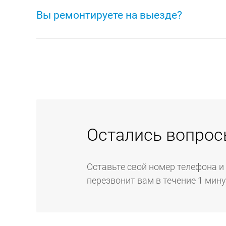
техники. Программная и аппаратная диагностика
Вы ремонтируете на выезде?
проведение работ.
Если неисправность вашей техники можно устран
имеющегося только в сервисном центре, мы нап
техники на дому. На выезде преимущественно вы
и установке всей бытовой техники.
Остались вопрос
Оставьте свой номер телефона и
перезвонит вам в течение 1 мин