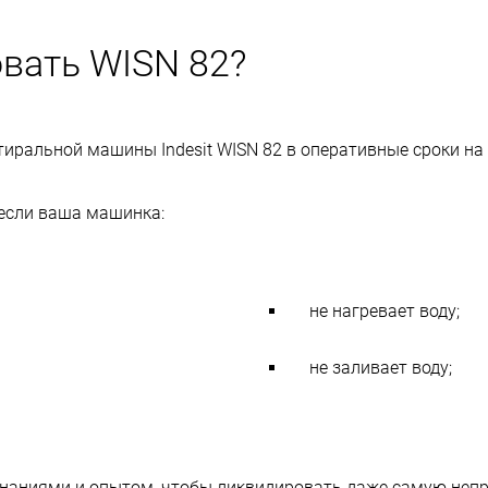
вать WISN 82?
иральной машины Indesit WISN 82 в оперативные сроки на
 если ваша машинка:
не нагревает воду;
не заливает воду;
наниями и опытом, чтобы ликвидировать даже самую непр