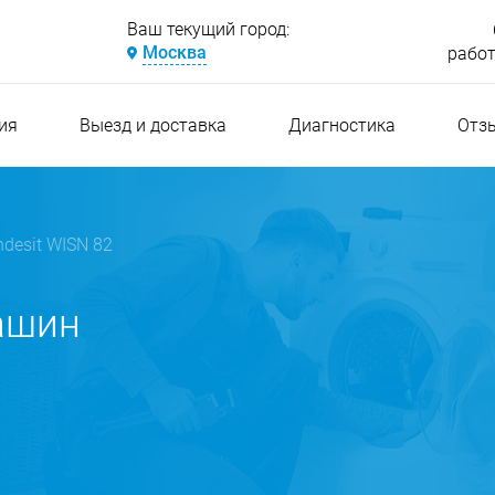
Ваш текущий город:
Москва
работ
ия
Выезд и доставка
Диагностика
Отз
ndesit WISN 82
ашин