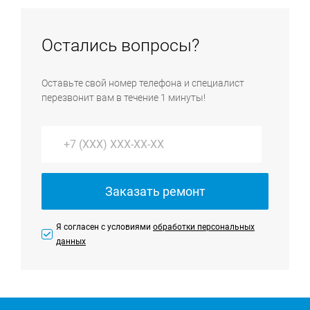
техники выполняются бесплатно в случае согласия
устранить без помощи специального
на проведение работ.
оборудования, имеющегося только в сервисном
Остались вопросы?
центре, мы направим к вам инженера, который
выполнит ремонт техники на дому. На выезде
Оставьте свой номер телефона и специалист
преимущественно выполняются услуги по ремонту
перезвонит вам в течение 1 минуты!
крупной бытовой техники и установке всей
бытовой техники.
Заказать ремонт
Я согласен с условиями
обработки персональных
данных