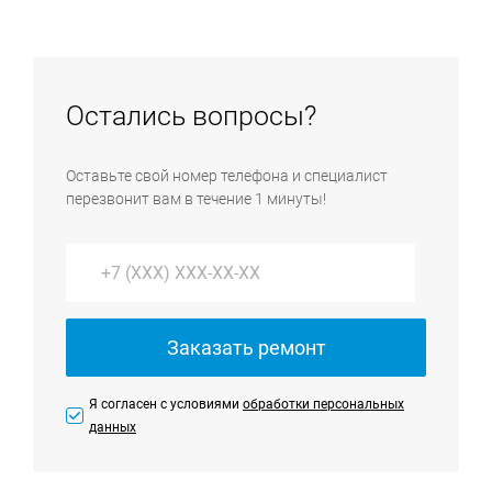
закупаются у представителей бренда и имеют
устройств сигнализирует о наличии программных
документы, подтверждающие качество.
сбоев или неполадок технического типа.
Эксплуатация техники, работающей некорректно,
может стать причиной появления аварийной
Остались вопросы?
ситуации, дополнительных поломок или привести к
полной ремонтной непригодности.
Оставьте свой номер телефона и специалист
перезвонит вам в течение 1 минуты!
Заказать ремонт
Я согласен с условиями
обработки персональных
данных